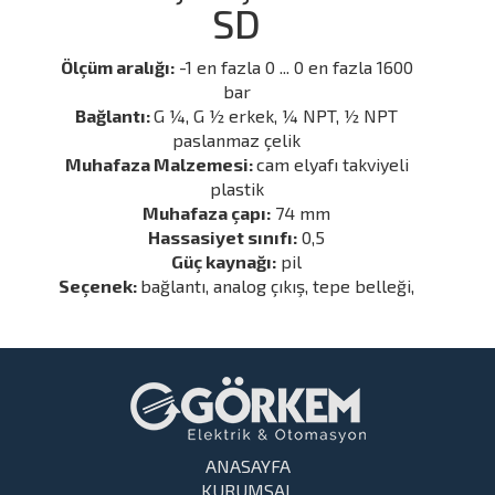
SD
Ölçüm aralığı:
-1 en fazla 0 ... 0 en fazla 1600
bar
Bağlantı:
G ¼, G ½ erkek, ¼ NPT, ½ NPT
paslanmaz çelik
Muhafaza Malzemesi:
cam elyafı takviyeli
plastik
Muhafaza çapı:
74 mm
Hassasiyet sınıfı:
0,5
Güç kaynağı:
pil
Seçenek:
bağlantı, analog çıkış, tepe belleği,
ANASAYFA
KURUMSAL