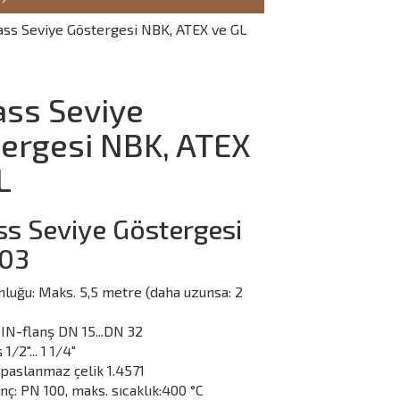
ss Seviye Göstergesi NBK, ATEX ve GL
ss Seviye
ergesi NBK, ATEX
L
s Seviye Göstergesi
03
luğu: Maks. 5,5 metre (daha uzunsa: 2
DIN-flanş DN 15...DN 32
1/2"... 1 1/4"
paslanmaz çelik 1.4571
nç: PN 100, maks. sıcaklık:400 °C