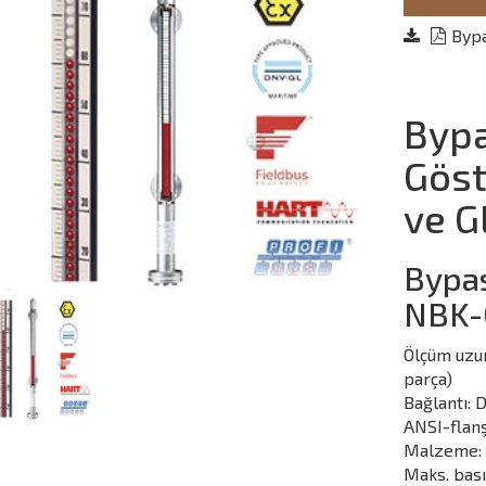
Bypa
Bypa
Göst
ve G
Bypas
NBK-
Ölçüm uzun
parça)
Bağlantı: 
ANSI-flanş 
Malzeme: 
Maks. bası