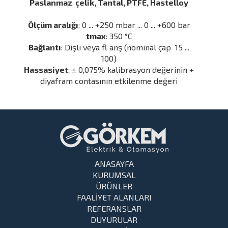
Paslanmaz çelik, Tantal, PTFE, Hastelloy
Ölçüm aralığı
: 0 ... +250 mbar ... 0 ... +600 bar
tmax
: 350 °C
Bağlantı
: Dişli veya fl anş (nominal çap 15 ...
100)
Hassasiyet
: ± 0,075% kalibrasyon değerinin +
diyafram contasının etkilenme değeri
ANASAYFA
KURUMSAL
ÜRÜNLER
FAALİYET ALANLARI
REFERANSLAR
DUYURULAR